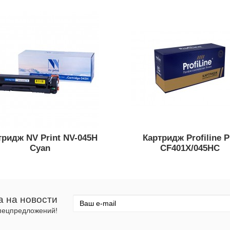
тридж NV Print NV-045H
Картридж Profiline P
Cyan
CF401X/045HC
а на новости
спецпредложений!