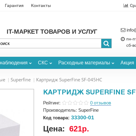
Гарантия
Контакты
Ср
info
IT-МАРКЕТ ТОВАРОВ И УСЛУГ
пн-пт
сб-в
онаблюдения
СКС
Расходные материалы
Акция
ые
Superfine
Картридж SuperFine SF-045HC
КАРТРИДЖ SUPERFINE SF
Рейтинг:
0 отзывов
Производитель:
SuperFine
33300-01
Код товара:
Цена:
621р.