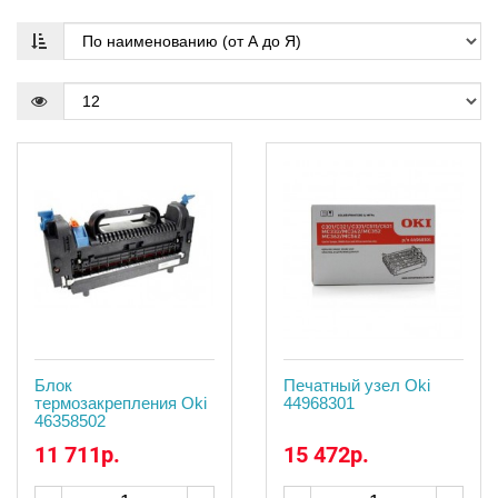
Блок
Печатный узел Oki
термозакрепления Oki
44968301
46358502
11 711р.
15 472р.