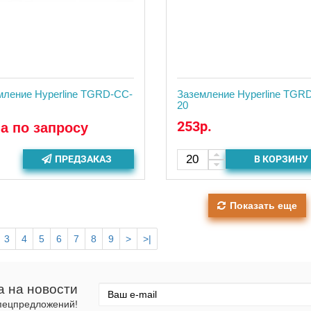
мление Hyperline TGRD-CC-
Заземление Hyperline TGR
20
253р.
а по запросу
ПРЕДЗАКАЗ
В КОРЗИНУ
Показать еще
3
4
5
6
7
8
9
>
>|
а на новости
спецпредложений!