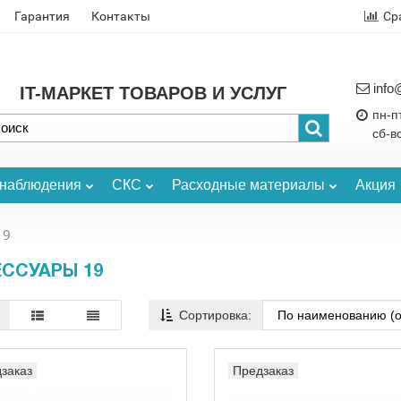
Гарантия
Контакты
Ср
info
IT-МАРКЕТ ТОВАРОВ И УСЛУГ
пн-пт
сб-в
онаблюдения
СКС
Расходные материалы
Акция
19
ССУАРЫ 19
Сортировка:
заказ
Предзаказ