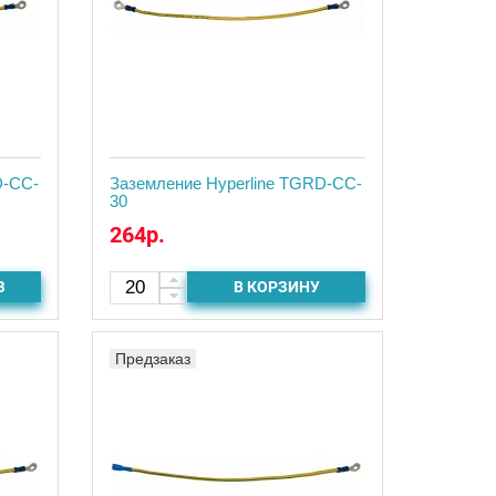
D-CC-
Заземление Hyperline TGRD-CC-
30
264р.
З
В КОРЗИНУ
Предзаказ