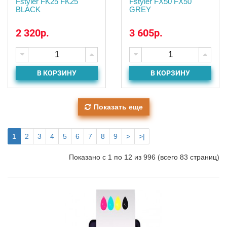
Fstyler FK25 FK25
Fstyler FX50 FX50
BLACK
GREY
2 320р.
3 605р.
В КОРЗИНУ
В КОРЗИНУ
Показать еще
1
2
3
4
5
6
7
8
9
>
>|
Показано с 1 по 12 из 996 (всего 83 страниц)