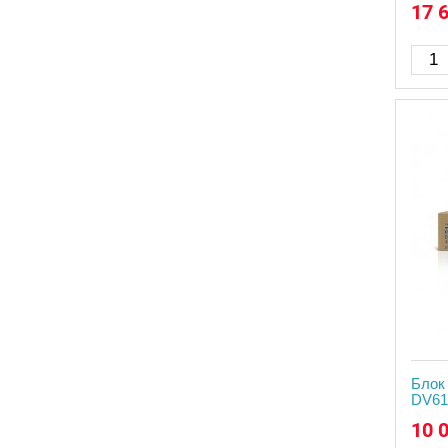
17 
Блок 
DV61
10 