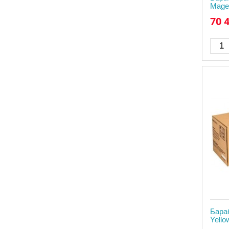
Mage
70 
Бара
Yello