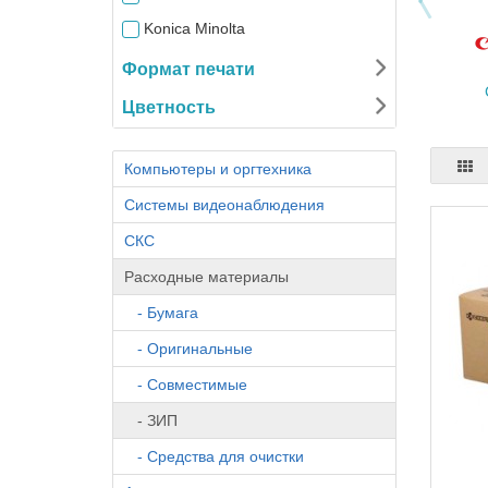
Konica Minolta
Kyocera
Формат печати
Lexmark
Цветность
OKI
Panasonic
Компьютеры и оргтехника
Ricoh
Системы видеонаблюдения
Riso
СКС
Samsung
Расходные материалы
Sharp
- Бумага
Toshiba
- Оригинальные
Xerox
- Совместимые
Катюша
- ЗИП
- Средства для очистки