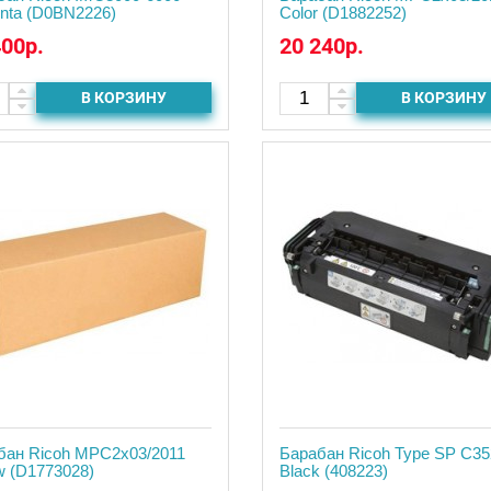
nta (D0BN2226)
Color (D1882252)
400р.
20 240р.
В КОРЗИНУ
В КОРЗИНУ
бан Ricoh MPC2x03/2011
Барабан Ricoh Type SP C35
w (D1773028)
Black (408223)