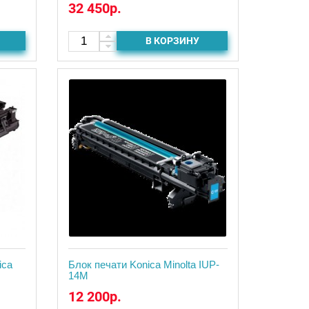
32 450р.
В КОРЗИНУ
ica
Блок печати Konica Minolta IUP-
14M
12 200р.