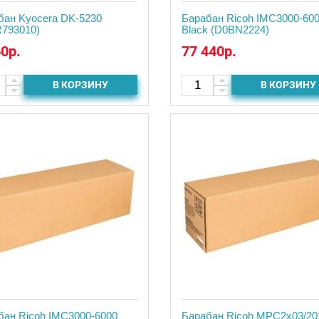
бан Kyocera DK-5230
Барабан Ricoh IMC3000-60
R793010)
Black (D0BN2224)
60р.
77 440р.
В КОРЗИНУ
В КОРЗИНУ
бан Ricoh IMC3000-6000
Барабан Ricoh MPC2x03/20