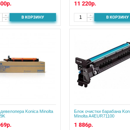
600р.
11 220р.
В КОРЗИНУ
В КОРЗИНУ
девелопера Konica Minolta
Блок очистки барабана Kon
9K
Minolta A4EUR71100
069р.
1 886р.