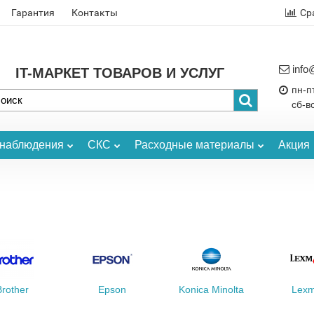
Гарантия
Контакты
Ср
info
IT-МАРКЕТ ТОВАРОВ И УСЛУГ
пн-пт
сб-в
онаблюдения
СКС
Расходные материалы
Акция
Brother
Epson
Konica Minolta
Lexm