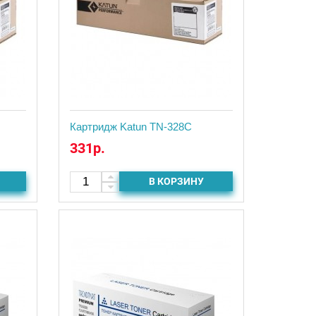
Картридж Katun TN-328C
331р.
В КОРЗИНУ