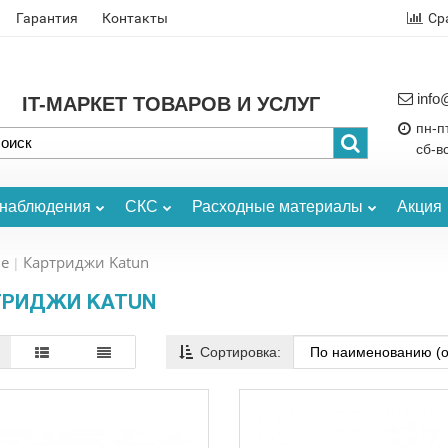
Гарантия
Контакты
Ср
info
IT-МАРКЕТ ТОВАРОВ И УСЛУГ
пн-пт
сб-в
онаблюдения
СКС
Расходные материалы
Акция
е
Картриджи Katun
ТРИДЖИ KATUN
Сортировка: