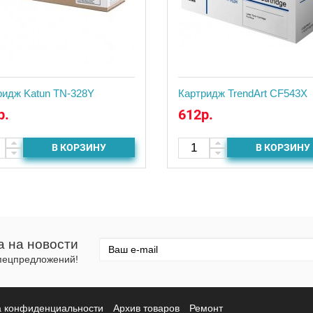
ридж Katun TN-328Y
Картридж TrendArt CF543X
р.
612р.
В КОРЗИНУ
В КОРЗИНУ
а на новости
спецпредложений!
а конфиденциальности
Архив товаров
Ремонт