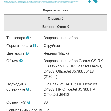
Характеристики
Отзывы
0
Вопрос - Ответ
0
Тип товара
:
Заправочный набор
Формат печати
:
Струйная
Цветность
:
Черный (black)
Объем
:
Заправочный набор Cactus CS-RK-
CB335 черный HP DeskJet D4263,
D4363; OfficeJet J5783, J6413
(2*30ml)
Подходит к
HP DeskJet D4263; HP DeskJet
оргтехнике
:
D4363; HP OfficeJet J5783; HP
OfficeJet J6413
Объем (м3)
:
30
Совместимый бренд
HP