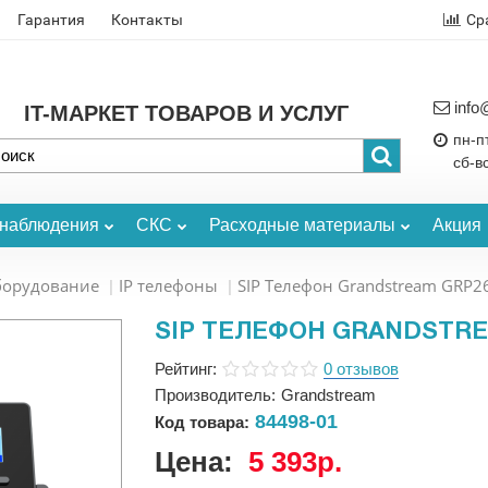
Гарантия
Контакты
Ср
info
IT-МАРКЕТ ТОВАРОВ И УСЛУГ
пн-пт
сб-в
онаблюдения
СКС
Расходные материалы
Акция
борудование
IP телефоны
SIP Телефон Grandstream GRP26
SIP ТЕЛЕФОН GRANDSTREA
Рейтинг:
0 отзывов
Производитель:
Grandstream
84498-01
Код товара:
Цена:
5 393р.