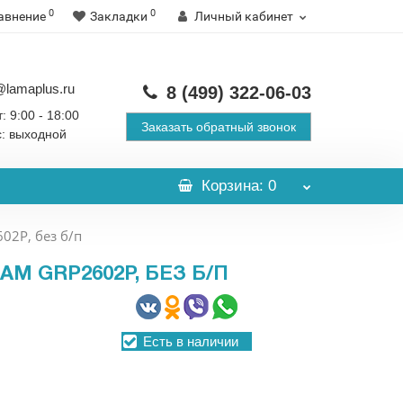
0
0
авнение
Закладки
Личный кабинет
@lamaplus.ru
8 (499)
322-06-03
: 9:00 - 18:00
Заказать обратный звонок
с: выходной
Корзина
: 0
02P, без б/п
M GRP2602P, БЕЗ Б/П
Есть в наличии