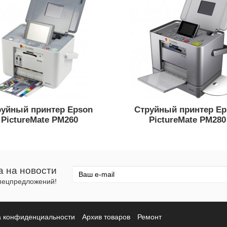
руйный принтер Epson
Струйный принтер Ep
PictureMate PM260
PictureMate PM280
а на новости
спецпредложений!
а конфиденциальности
Архив товаров
Ремонт