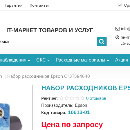
Гарантия
Контакты
Ср
info
IT-МАРКЕТ ТОВАРОВ И УСЛУГ
пн-пт
сб-в
онаблюдения
СКС
Расходные материалы
Акция
n
Набор расходников Epson C13T584640
НАБОР РАСХОДНИКОВ EPS
Рейтинг:
0 отзывов
Производитель:
Epson
10613-01
Код товара:
Цена по запросу