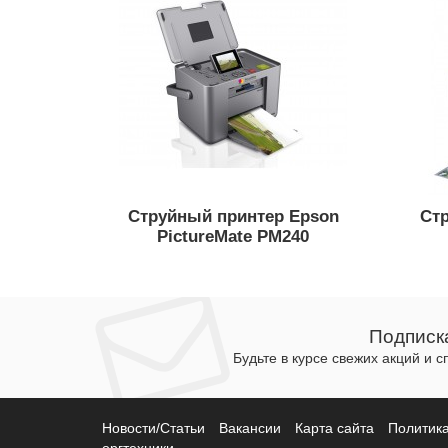
Струйный принтер Epson
Ст
PictureMate PM240
Подписк
Будьте в курсе свежих акций и 
Новости/Статьи
Вакансии
Карта сайта
Политик