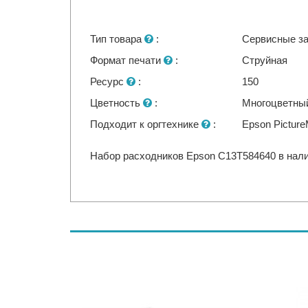
Тип товара
:
Сервисные з
Формат печати
:
Струйная
Ресурс
:
150
Цветность
:
Многоцветны
Подходит к оргтехнике
:
Epson Pictur
Набор расходников Epson C13T584640 в налич