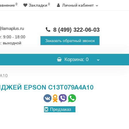
0
0
авнение
Закладки
Личный кабинет
@lamaplus.ru
8 (499)
322-06-03
: 9:00 - 18:00
Заказать обратный звонок
с: выходной
Корзина
: 0
4A10
ДЖЕЙ EPSON C13T079A4A10
Предзаказ