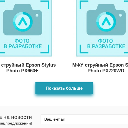
струйный Epson Stylus
МФУ струйный Epson S
Photo PX660+
Photo PX720WD
Показать больше
а на новости
спецпредложений!