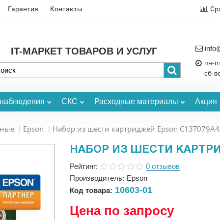
Гарантия
Контакты
Ср
info
IT-МАРКЕТ ТОВАРОВ И УСЛУГ
пн-пт
сб-в
онаблюдения
СКС
Расходные материалы
Акция
ьные
Epson
Набор из шести картриджей Epson C13T079A
НАБОР ИЗ ШЕСТИ КАРТРИ
Рейтинг:
0 отзывов
Производитель:
Epson
10603-01
Код товара:
Цена по запросу