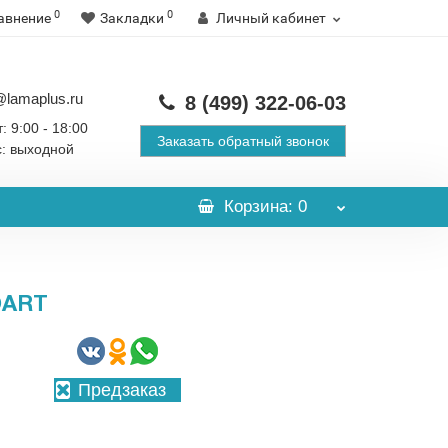
0
0
авнение
Закладки
Личный кабинет
@lamaplus.ru
8 (499)
322-06-03
: 9:00 - 18:00
Заказать обратный звонок
с: выходной
Корзина
: 0
OART
Предзаказ