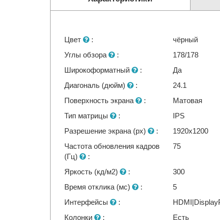
Цвет
:
чёрный
Углы обзора
:
178/178
Широкоформатный
:
Да
Диагональ (дюйм)
:
24.1
Поверхность экрана
:
Матовая
Тип матрицы
:
IPS
Разрешение экрана (px)
:
1920x1200
Частота обновления кадров
75
(Гц)
:
Яркость (кд/м2)
:
300
Время отклика (мс)
:
5
Интерфейсы
:
HDMI|Display
Колонки
:
Есть