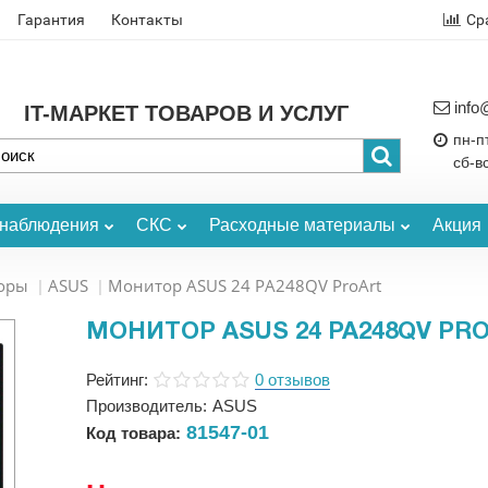
Гарантия
Контакты
Ср
info
IT-МАРКЕТ ТОВАРОВ И УСЛУГ
пн-пт
сб-в
онаблюдения
СКС
Расходные материалы
Акция
оры
ASUS
Монитор ASUS 24 PA248QV ProArt
МОНИТОР ASUS 24 PA248QV PR
Рейтинг:
0 отзывов
Производитель:
ASUS
81547-01
Код товара: