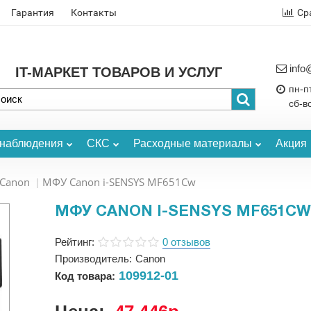
Гарантия
Контакты
Ср
info
IT-МАРКЕТ ТОВАРОВ И УСЛУГ
пн-пт
сб-в
онаблюдения
СКС
Расходные материалы
Акция
Canon
МФУ Canon i-SENSYS MF651Cw
МФУ CANON I-SENSYS MF651CW
Рейтинг:
0 отзывов
Производитель:
Canon
109912-01
Код товара: