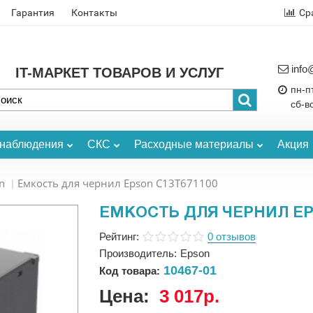
Гарантия
Контакты
Ср
info
IT-МАРКЕТ ТОВАРОВ И УСЛУГ
пн-пт
сб-в
онаблюдения
СКС
Расходные материалы
Акция
n
Емкость для чернил Epson C13T671100
ЕМКОСТЬ ДЛЯ ЧЕРНИЛ EP
Рейтинг:
0 отзывов
Производитель:
Epson
10467-01
Код товара:
Цена:
3 017р.