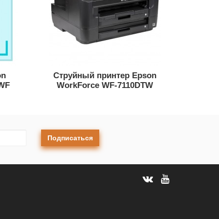
on
Струйный принтер Epson
TWF
WorkForce WF-7110DTW
Подписаться