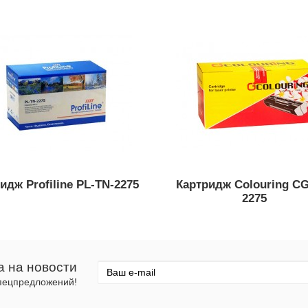
идж Profiline PL-TN-2275
Картридж Colouring CG
2275
а на новости
спецпредложений!