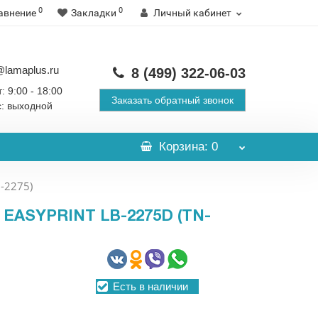
0
0
авнение
Закладки
Личный кабинет
@lamaplus.ru
8 (499)
322-06-03
: 9:00 - 18:00
Заказать обратный звонок
с: выходной
Корзина
: 0
-2275)
ASYPRINT LB-2275D (TN-
Есть в наличии