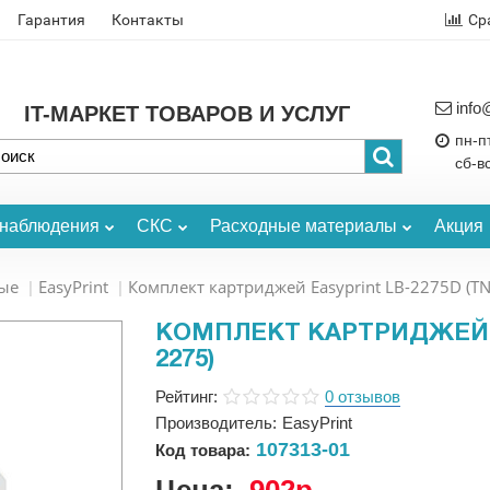
Гарантия
Контакты
Ср
info
IT-МАРКЕТ ТОВАРОВ И УСЛУГ
пн-пт
сб-в
онаблюдения
СКС
Расходные материалы
Акция
ые
EasyPrint
Комплект картриджей Easyprint LB-2275D (TN
КОМПЛЕКТ КАРТРИДЖЕЙ E
2275)
Рейтинг:
0 отзывов
Производитель:
EasyPrint
107313-01
Код товара: