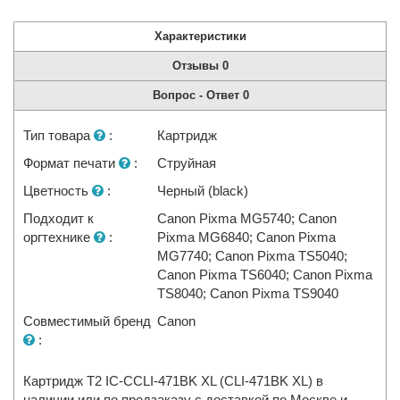
Характеристики
Отзывы
0
Вопрос - Ответ
0
Тип товара
:
Картридж
Формат печати
:
Струйная
Цветность
:
Черный (black)
Подходит к
Canon Pixma MG5740; Canon
оргтехнике
:
Pixma MG6840; Canon Pixma
MG7740; Canon Pixma TS5040;
Canon Pixma TS6040; Canon Pixma
TS8040; Canon Pixma TS9040
Совместимый бренд
Canon
:
Картридж T2 IC-CCLI-471BK XL (CLI-471BK XL) в
наличии или по предзаказу с доставкой по Москве и