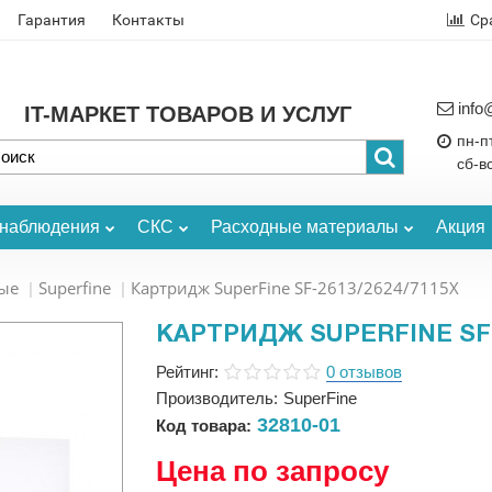
Гарантия
Контакты
Ср
info
IT-МАРКЕТ ТОВАРОВ И УСЛУГ
пн-пт
сб-в
онаблюдения
СКС
Расходные материалы
Акция
ые
Superfine
Картридж SuperFine SF-2613/2624/7115X
КАРТРИДЖ SUPERFINE SF-2
Рейтинг:
0 отзывов
Производитель:
SuperFine
32810-01
Код товара:
Цена по запросу