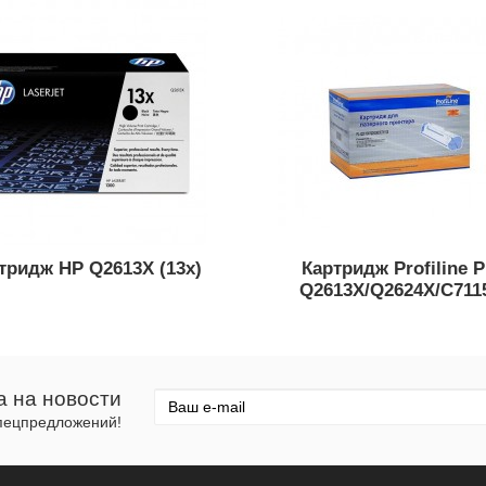
тридж HP Q2613X (13x)
Картридж Profiline P
Q2613X/Q2624X/C711
а на новости
спецпредложений!