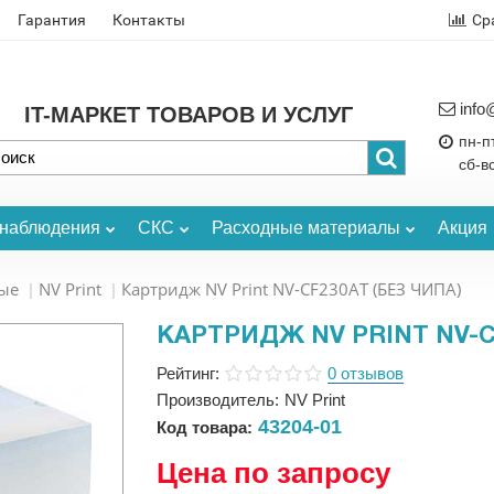
Гарантия
Контакты
Ср
info
IT-МАРКЕТ ТОВАРОВ И УСЛУГ
пн-пт
сб-в
онаблюдения
СКС
Расходные материалы
Акция
ые
NV Print
Картридж NV Print NV-CF230AT (БЕЗ ЧИПА)
КАРТРИДЖ NV PRINT NV-C
Рейтинг:
0 отзывов
Производитель:
NV Print
43204-01
Код товара:
Цена по запросу