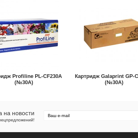
идж Profiline PL-CF230A
Картридж Galaprint GP-
(№30A)
(№30A)
а на новости
спецпредложений!