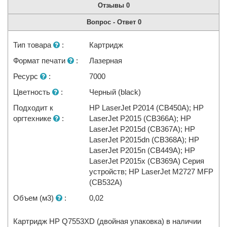
Отзывы
0
Вопрос - Ответ
0
Тип товара
:
Картридж
Формат печати
:
Лазерная
Ресурс
:
7000
Цветность
:
Черный (black)
Подходит к
HP LaserJet P2014 (CB450A); HP
оргтехнике
:
LaserJet P2015 (CB366A); HP
LaserJet P2015d (CB367A); HP
LaserJet P2015dn (CB368A); HP
LaserJet P2015n (CB449A); HP
LaserJet P2015x (CB369A) Серия
устройств; HP LaserJet M2727 MFP
(CB532A)
Объем (м3)
:
0,02
Картридж HP Q7553XD (двойная упаковка) в наличии