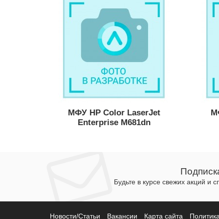
МФУ HP Color LaserJet
М
Enterprise M681dn
Подписк
Будьте в курсе свежих акций и 
Новости/Статьи
Вакансии
Карта сайта
Политик