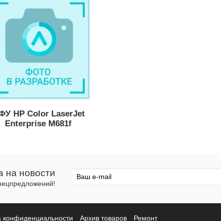
ФУ HP Color LaserJet
Enterprise M681f
а на новости
спецпредложений!
а конфиденциальности
Архив товаров
Ремонт