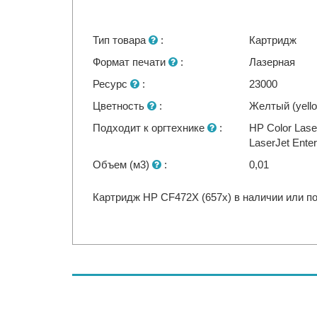
Тип товара
:
Картридж
Формат печати
:
Лазерная
Ресурс
:
23000
Цветность
:
Желтый (yell
Подходит к оргтехнике
:
HP Color Lase
LaserJet Ente
Объем (м3)
:
0,01
Картридж HP CF472X (657x) в наличии или по