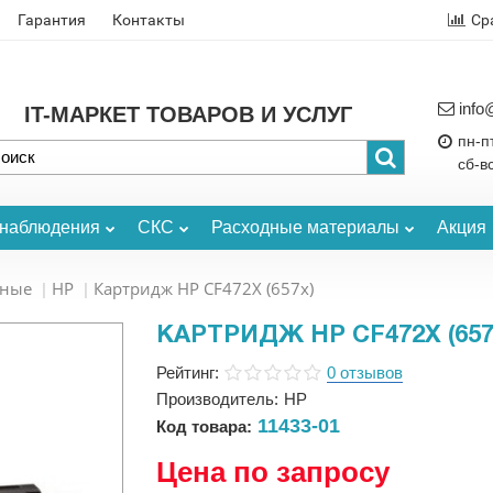
Гарантия
Контакты
Ср
info
IT-МАРКЕТ ТОВАРОВ И УСЛУГ
пн-пт
сб-в
онаблюдения
СКС
Расходные материалы
Акция
ьные
HP
Картридж HP CF472X (657x)
КАРТРИДЖ HP CF472X (657
Рейтинг:
0 отзывов
Производитель:
HP
11433-01
Код товара:
Цена по запросу