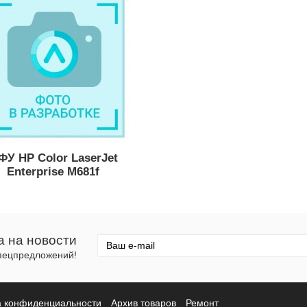
ФУ HP Color LaserJet
Enterprise M681f
а на новости
спецпредложений!
а конфиденциальности
Архив товаров
Ремонт