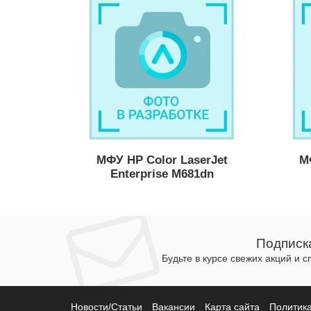
МФУ HP Color LaserJet
М
Enterprise M681dn
Подписк
Будьте в курсе свежих акций и 
Новости/Статьи
Вакансии
Карта сайта
Политик