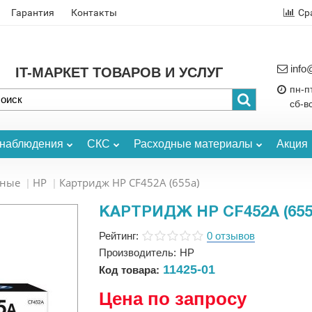
Гарантия
Контакты
Ср
info
IT-МАРКЕТ ТОВАРОВ И УСЛУГ
пн-пт
сб-в
онаблюдения
СКС
Расходные материалы
Акция
ьные
HP
Картридж HP CF452A (655a)
КАРТРИДЖ HP CF452A (655
Рейтинг:
0 отзывов
Производитель:
HP
11425-01
Код товара:
Цена по запросу