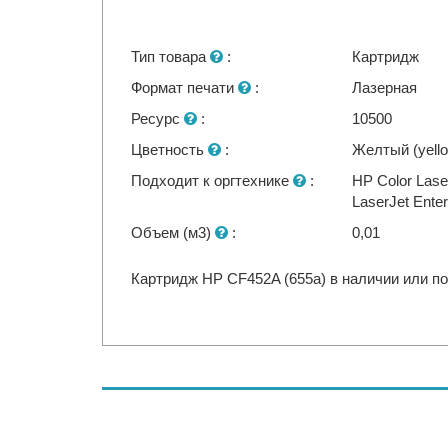
Тип товара
:
Картридж
Формат печати
:
Лазерная
Ресурс
:
10500
Цветность
:
Желтый (yell
Подходит к оргтехнике
:
HP Color Lase
LaserJet Ente
Объем (м3)
:
0,01
Картридж HP CF452A (655a) в наличии или по