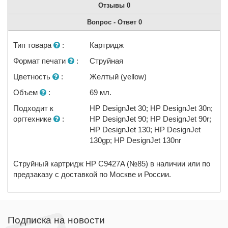
Отзывы
0
Вопрос - Ответ
0
Тип товара
:
Картридж
Формат печати
:
Струйная
Цветность
:
Желтый (yellow)
Объем
:
69 мл.
Подходит к
HP DesignJet 30; HP DesignJet 30n;
оргтехнике
:
HP DesignJet 90; HP DesignJet 90r;
HP DesignJet 130; HP DesignJet
130gp; HP DesignJet 130nr
Струйный картридж HP C9427A (№85) в наличии или по
предзаказу с доставкой по Москве и России.
Подписка на новости