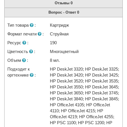
Отзывы
0
Вопрос - Ответ
0
Тип товара
:
Картридж
Формат печати
:
Струйная
Ресурс
:
190
Цветность
:
Многоцветный
Объем
:
8 мл.
Подходит к
HP DeskJet 3320; HP DeskJet 3325;
оргтехнике
:
HP DeskJet 3420; HP DeskJet 3425;
HP DeskJet 3520; HP DeskJet 3535;
HP DeskJet 3550; HP DeskJet 3645;
HP DeskJet 3650; HP DeskJet 3745;
HP DeskJet 3840; HP DeskJet 3845;
HP OfficeJet 4105; HP OfficeJet
4110; HP OfficeJet 4215; HP
OfficeJet 4219; HP OfficeJet 4255;
HP PSC 1100; HP PSC 1200; HP