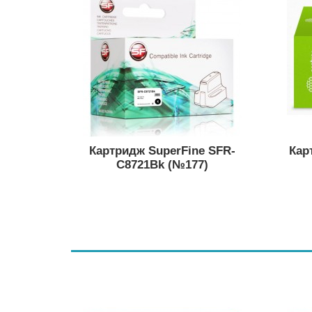
Картридж SuperFine SFR-
Кар
C8721Bk (№177)