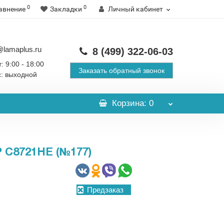
0
0
авнение
Закладки
Личный кабинет
@lamaplus.ru
8 (499)
322-06-03
: 9:00 - 18:00
Заказать обратный звонок
с: выходной
Корзина
: 0
C8721HE (№177)
Предзаказ