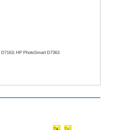
t D7163; HP PhotoSmart D7363