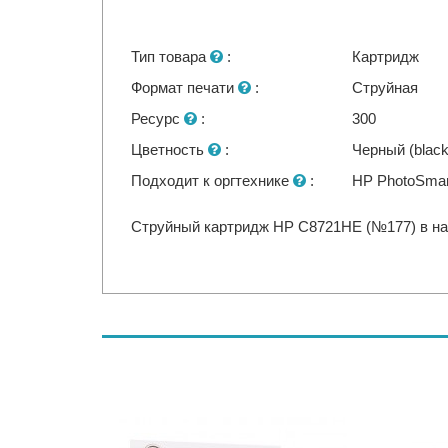
Тип товара
:
Картридж
Формат печати
:
Струйная
Ресурс
:
300
Цветность
:
Черный (black
Подходит к оргтехнике
:
HP PhotoSmar
Струйный картридж HP C8721HE (№177) в нал