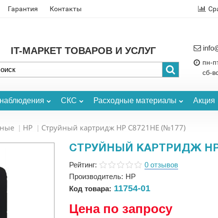
Гарантия
Контакты
Ср
info
IT-МАРКЕТ ТОВАРОВ И УСЛУГ
пн-пт
сб-в
онаблюдения
СКС
Расходные материалы
Акция
ьные
HP
Струйный картридж HP C8721HE (№177)
СТРУЙНЫЙ КАРТРИДЖ HP 
Рейтинг:
0 отзывов
Производитель:
HP
11754-01
Код товара:
Цена по запросу