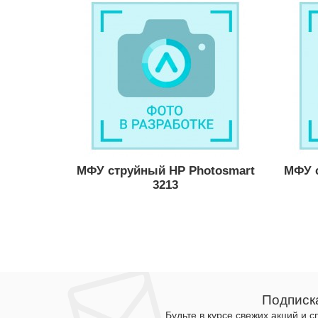
МФУ струйный HP Photosmart
МФУ 
3213
Подписк
Будьте в курсе свежих акций и 