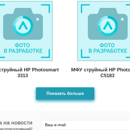
струйный HP Photosmart
МФУ струйный HP Photo
3313
C5183
Показать больше
а на новости
спецпредложений!