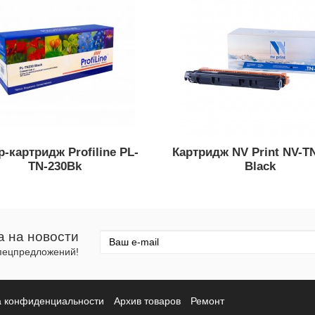
р-картридж Profiline PL-
Картридж NV Print NV-T
TN-230Bk
Black
а на новости
спецпредложений!
а конфиденциальности
Архив товаров
Ремонт