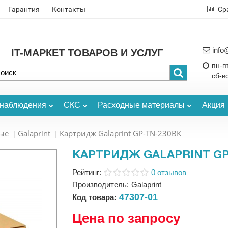
Гарантия
Контакты
Ср
info
IT-МАРКЕТ ТОВАРОВ И УСЛУГ
пн-пт
сб-в
онаблюдения
СКС
Расходные материалы
Акция
ые
Galaprint
Картридж Galaprint GP-TN-230BK
КАРТРИДЖ GALAPRINT GP
Рейтинг:
0 отзывов
Производитель:
Galaprint
47307-01
Код товара:
Цена по запросу