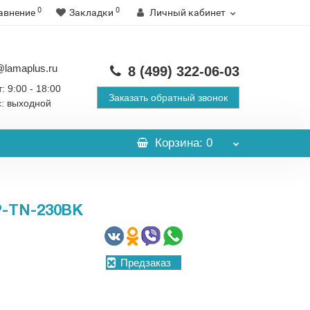
0
0
авнение
Закладки
Личный кабинет
@lamaplus.ru
8 (499)
322-06-03
: 9:00 - 18:00
Заказать обратный звонок
с: выходной
Корзина
: 0
-TN-230BK
Предзаказ