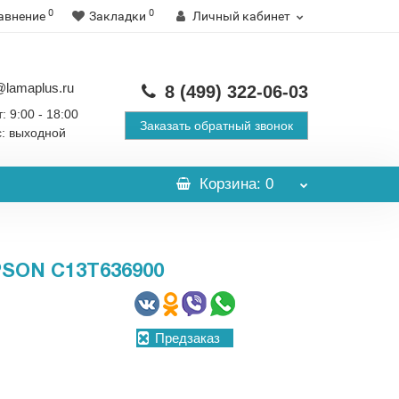
0
0
авнение
Закладки
Личный кабинет
@lamaplus.ru
8 (499)
322-06-03
: 9:00 - 18:00
Заказать обратный звонок
с: выходной
Корзина
: 0
ON C13T636900
Предзаказ