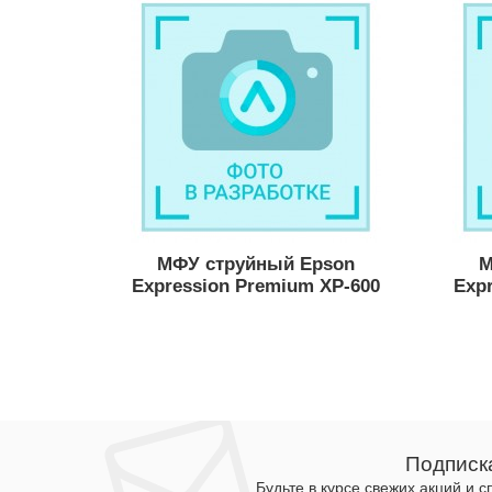
МФУ струйный Epson
М
Expression Premium XP-600
Exp
Подписк
Будьте в курсе свежих акций и 