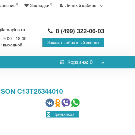
0
0
авнение
Закладки
Личный кабинет
@lamaplus.ru
8 (499)
322-06-03
: 9:00 - 18:00
Заказать обратный звонок
с: выходной
Корзина
: 0
ON C13T26344010
Предзаказ