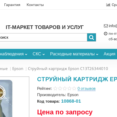
Гарантия
Контакты
Ср
info
IT-МАРКЕТ ТОВАРОВ И УСЛУГ
пн-пт
сб-в
онаблюдения
СКС
Расходные материалы
Акция
ьные
Epson
Струйный картридж Epson C13T26344010
СТРУЙНЫЙ КАРТРИДЖ EPS
Рейтинг:
0 отзывов
Производитель:
Epson
10868-01
Код товара:
Цена по запросу