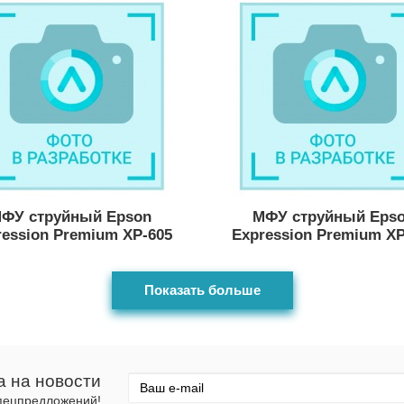
ФУ струйный Epson
МФУ струйный Eps
ression Premium XP-605
Expression Premium XP
Показать больше
а на новости
спецпредложений!