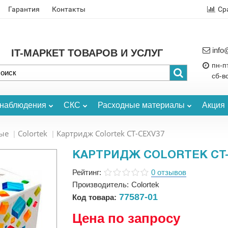
Гарантия
Контакты
Ср
info
IT-МАРКЕТ ТОВАРОВ И УСЛУГ
пн-пт
сб-в
онаблюдения
СКС
Расходные материалы
Акция
ые
Colortek
Картридж Colortek CT-CEXV37
КАРТРИДЖ COLORTEK CT-
Рейтинг:
0 отзывов
Производитель:
Colortek
77587-01
Код товара:
Цена по запросу