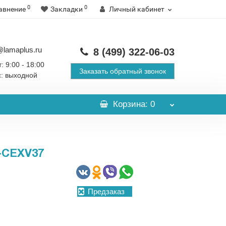
0
0
авнение
Закладки
Личный кабинет
@lamaplus.ru
8 (499)
322-06-03
: 9:00 - 18:00
Заказать обратный звонок
с: выходной
Корзина
: 0
CEXV37
Предзаказ