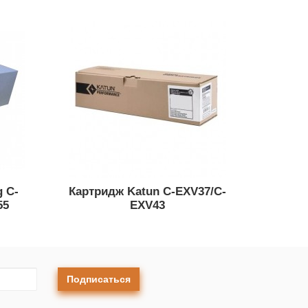
 C-
Картридж Katun C-EXV37/C-
55
EXV43
Подписаться