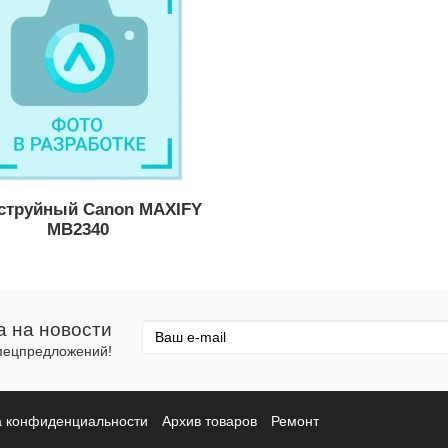
струйный Canon MAXIFY
MB2340
а на новости
спецпредложений!
а конфиденциальности
Архив товаров
Ремонт