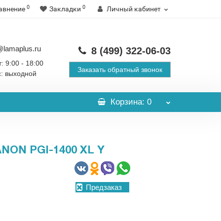
0
0
авнение
Закладки
Личный кабинет
@lamaplus.ru
8 (499)
322-06-03
: 9:00 - 18:00
Заказать обратный звонок
с: выходной
Корзина
: 0
ON PGI-1400 XL Y
Предзаказ