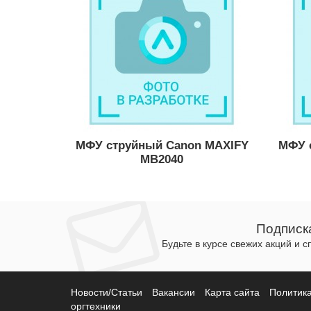
МФУ струйный Canon MAXIFY
МФУ 
MB2040
Подписк
Будьте в курсе свежих акций и 
Новости/Статьи
Вакансии
Карта сайта
Политик
оргтехники