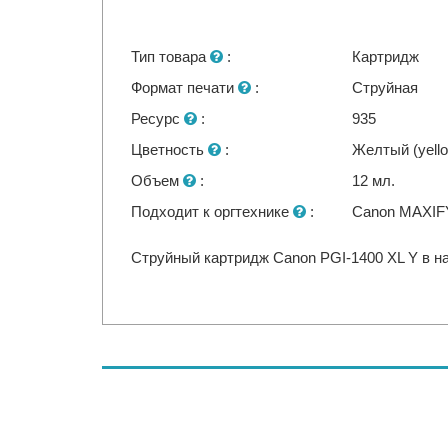
Тип товара
:
Картридж
Формат печати
:
Струйная
Ресурс
:
935
Цветность
:
Желтый (yell
Объем
:
12 мл.
Подходит к оргтехнике
:
Canon MAXIF
Струйный картридж Canon PGI-1400 XL Y в на