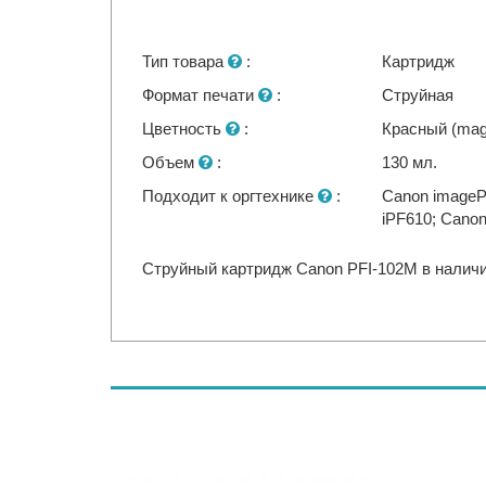
Тип товара
:
Картридж
Формат печати
:
Струйная
Цветность
:
Красный (mag
Объем
:
130 мл.
Подходит к оргтехнике
:
Canon image
iPF610; Can
Струйный картридж Canon PFI-102M в наличии