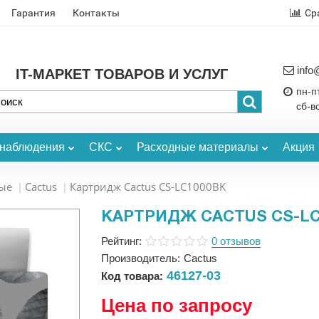
Гарантия
Контакты
Ср
info
IT-МАРКЕТ ТОВАРОВ И УСЛУГ
пн-пт
сб-в
онаблюдения
СКС
Расходные материалы
Акция
ые
Cactus
Картридж Cactus CS-LC1000BK
КАРТРИДЖ CACTUS CS-LC
Рейтинг:
0 отзывов
Производитель:
Cactus
46127-03
Код товара:
Цена по запросу