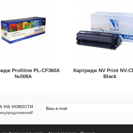
идж Profiline PL-CF360A
Картридж NV Print NV-C
№508A
Black
а на новости
спецпредложений!