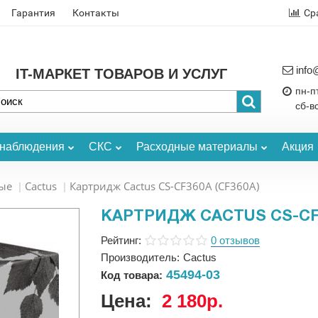
Гарантия
Контакты
Ср
info
IT-МАРКЕТ ТОВАРОВ И УСЛУГ
пн-пт
сб-в
онаблюдения
СКС
Расходные материалы
Акция
ые
Cactus
Картридж Cactus CS-CF360A (CF360A)
КАРТРИДЖ CACTUS CS-CF3
Рейтинг:
0 отзывов
Производитель:
Cactus
45494-03
Код товара:
Цена:
2 180р.