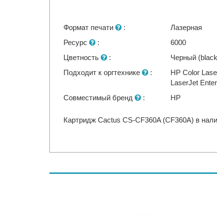
Формат печати
:
Лазерная
Ресурс
:
6000
Цветность
:
Черный (black
Подходит к оргтехнике
:
HP Color Lase
LaserJet Ente
Совместимый бренд
:
HP
Картридж Cactus CS-CF360A (CF360A) в налич