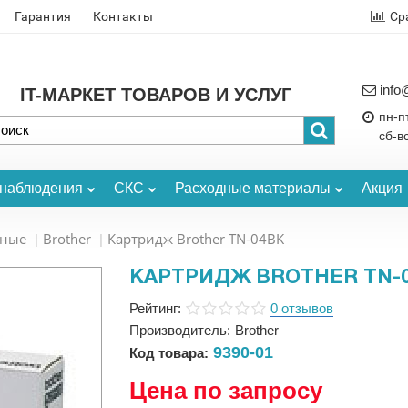
Гарантия
Контакты
Ср
info
IT-МАРКЕТ ТОВАРОВ И УСЛУГ
пн-пт
сб-в
онаблюдения
СКС
Расходные материалы
Акция
ьные
Brother
Картридж Brother TN-04BK
КАРТРИДЖ BROTHER TN-
Рейтинг:
0 отзывов
Производитель:
Brother
9390-01
Код товара:
Цена по запросу