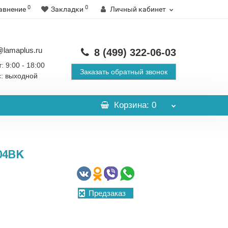
0
0
авнение
Закладки
Личный кабинет
@lamaplus.ru
8 (499)
322-06-03
: 9:00 - 18:00
Заказать обратный звонок
с: выходной
Корзина
: 0
04BK
Предзаказ