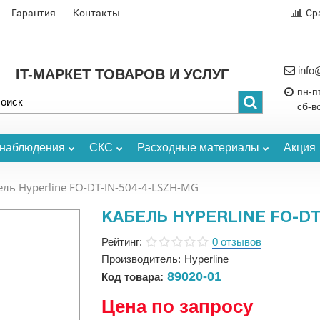
Гарантия
Контакты
Ср
info
IT-МАРКЕТ ТОВАРОВ И УСЛУГ
пн-пт
сб-в
онаблюдения
СКС
Расходные материалы
Акция
ель Hyperline FO-DT-IN-504-4-LSZH-MG
КАБЕЛЬ HYPERLINE FO-DT
Рейтинг:
0 отзывов
Производитель:
Hyperline
89020-01
Код товара:
Цена по запросу