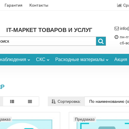
Гарантия
Контакты
Ср
info
IT-МАРКЕТ ТОВАРОВ И УСЛУГ
пн-пт
сб-в
онаблюдения
СКС
Расходные материалы
Акция
RP
Сортировка:
заказ
Предзаказ