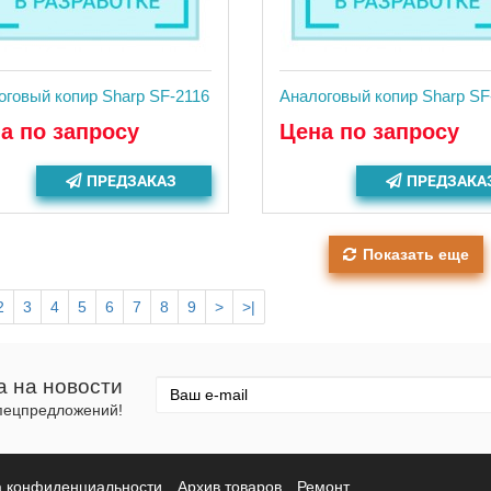
оговый копир Sharp SF-2116
Аналоговый копир Sharp SF
а по запросу
Цена по запросу
ПРЕДЗАКАЗ
ПРЕДЗАКА
Показать еще
2
3
4
5
6
7
8
9
>
>|
а на новости
спецпредложений!
а конфиденциальности
Архив товаров
Ремонт