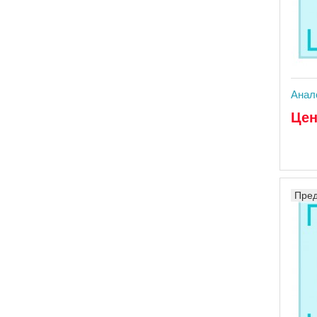
Анал
Цен
Пред