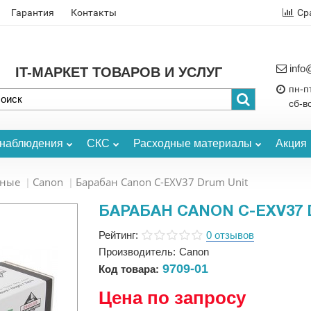
Гарантия
Контакты
Ср
info
IT-МАРКЕТ ТОВАРОВ И УСЛУГ
пн-пт
сб-в
онаблюдения
СКС
Расходные материалы
Акция
ьные
Canon
Барабан Canon C-EXV37 Drum Unit
БАРАБАН CANON C-EXV37 
Рейтинг:
0 отзывов
Производитель:
Canon
9709-01
Код товара:
Цена по запросу