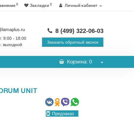
0
0
авнение
Закладки
Личный кабинет
@lamaplus.ru
8 (499)
322-06-03
: 9:00 - 18:00
Заказать обратный звонок
с: выходной
Корзина
: 0
DRUM UNIT
Предзаказ