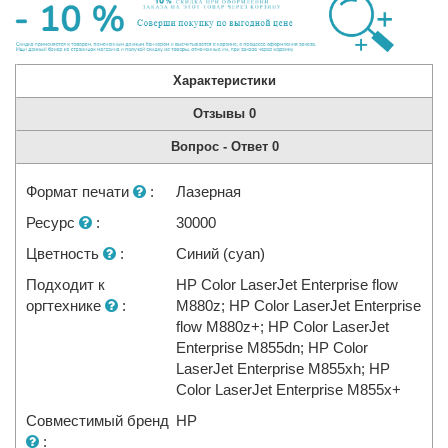
Характеристики
Отзывы
0
Вопрос - Ответ
0
Формат печати
:
Лазерная
Ресурс
:
30000
Цветность
:
Синий (cyan)
Подходит к
НР Color LaserJet Enterprise flow
оргтехнике
:
M880z; НР Color LaserJet Enterprise
flow M880z+; HP Color LaserJet
Enterprise M855dn; HP Color
LaserJet Enterprise M855xh; HP
Color LaserJet Enterprise M855x+
Совместимый бренд
HP
: