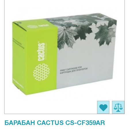
БАРАБАН CACTUS CS-CF359AR