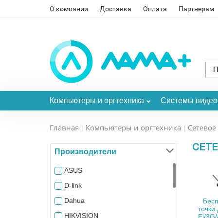
О компании
Доставка
Оплата
Партнерам
Компьютеры и оргтехника
Системы виде
Главная
Компьютеры и оргтехника
Сетевое
СЕТ
Производители
ASUS
D-link
Dahua
Бес
точки
HIKVISION
Fi/3G