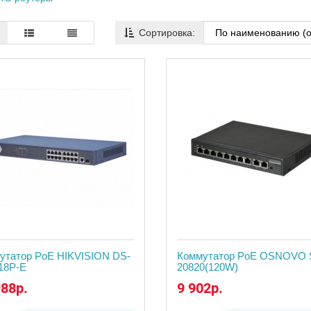
Сортировка:
утатор PoE HIKVISION DS-
Коммутатор PoE OSNOVO 
18P-E
20820(120W)
988р.
9 902р.