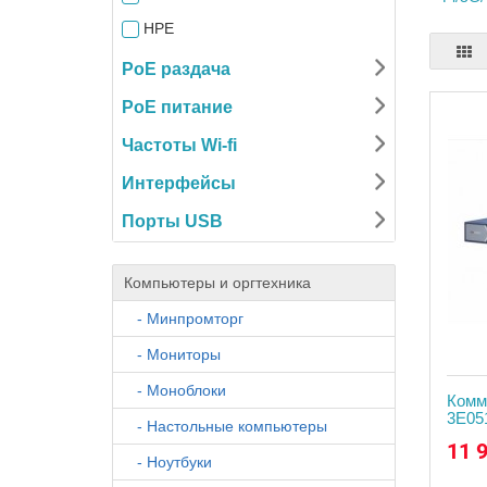
HPE
Keenetic
PoE раздача
Maipu
PoE питание
Mercusys
Частоты Wi-fi
MikroTik
Интерфейсы
OSNOVO
Порты USB
Planet
RUIJIE
Компьютеры и оргтехника
TP-LINK
- Минпромторг
Ubiquiti
- Мониторы
ZYXEL
- Моноблоки
Комм
3E05
- Настольные компьютеры
11 
- Ноутбуки