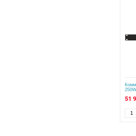
Комму
250
51 