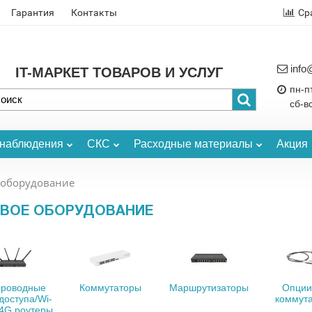
Гарантия
Контакты
Ср
info
IT-МАРКЕТ ТОВАРОВ И УСЛУГ
пн-пт
сб-в
онаблюдения
СКС
Расходные материалы
Акция
 оборудование
ЕВОЕ ОБОРУДОВАНИЕ
проводные
Коммутаторы
Маршрутизаторы
Опции
 доступа/Wi-
коммут
/4G роутеры